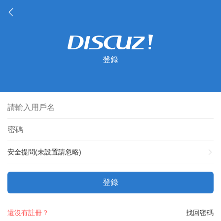
登錄
安全提問(未設置請忽略)
登錄
還沒有註冊？
找回密碼