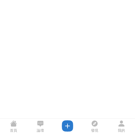
首頁
論壇
發現
我的