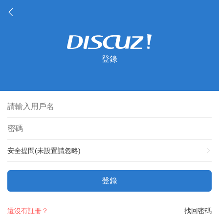
登錄
安全提問(未設置請忽略)
登錄
還沒有註冊？
找回密碼