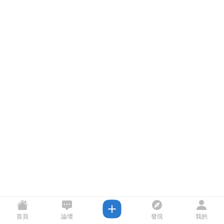
首頁
論壇
發現
我的