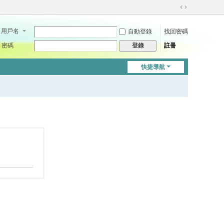
切
換
用戶名
自動登錄
找回密碼
到
寬
密碼
註冊
登錄
版
快捷導航