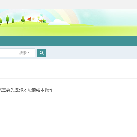
搜索
搜
索
您需要先登錄才能繼續本操作