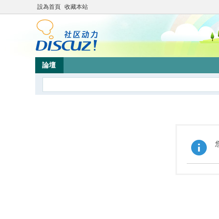
設為首頁
收藏本站
論壇