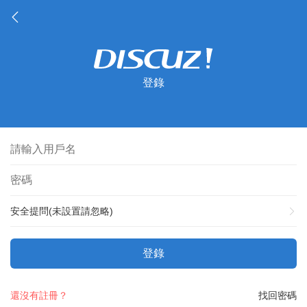
登錄
安全提問(未設置請忽略)
登錄
還沒有註冊？
找回密碼