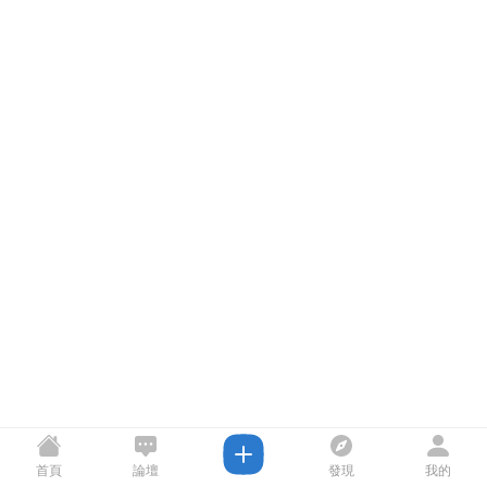
首頁
論壇
發現
我的