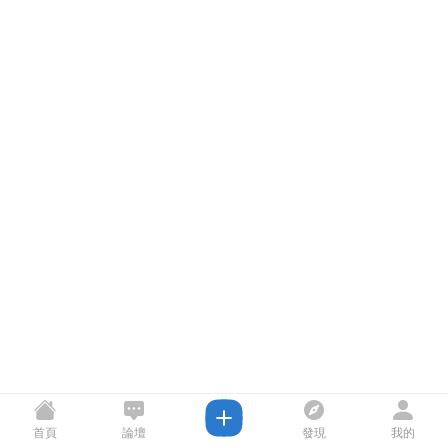
首頁
論壇
發現
我的