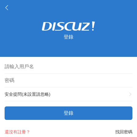
登錄
安全提問(未設置請忽略)
登錄
還沒有註冊？
找回密碼