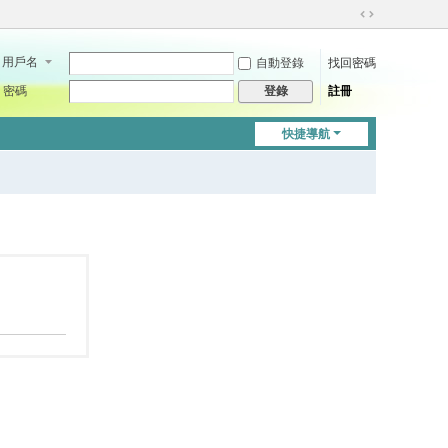
切
換
用戶名
自動登錄
找回密碼
到
寬
密碼
註冊
登錄
版
快捷導航