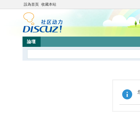
設為首頁
收藏本站
論壇