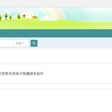
搜索
搜
索
您需要先登錄才能繼續本操作