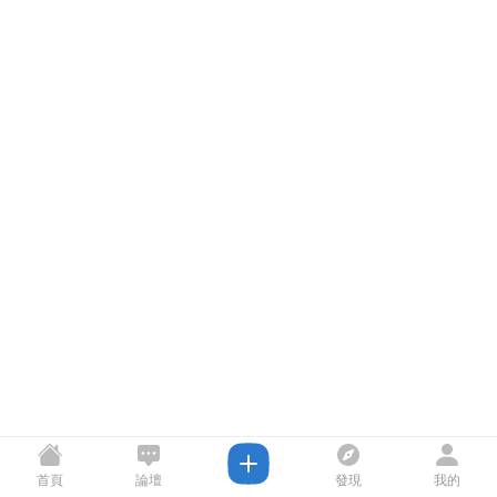
首頁
論壇
發現
我的