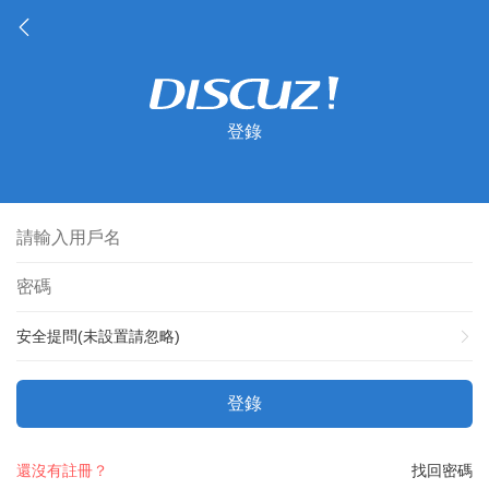
登錄
安全提問(未設置請忽略)
登錄
還沒有註冊？
找回密碼