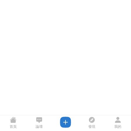
首頁
論壇
發現
我的