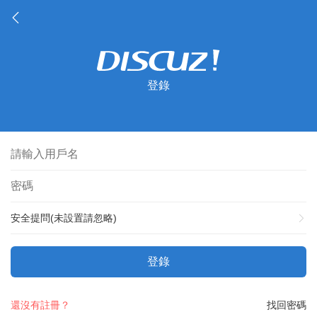
登錄
安全提問(未設置請忽略)
登錄
還沒有註冊？
找回密碼