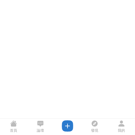
首頁
論壇
發現
我的