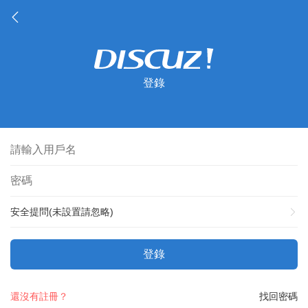
登錄
安全提問(未設置請忽略)
登錄
還沒有註冊？
找回密碼