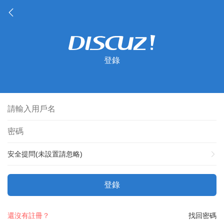
登錄
安全提問(未設置請忽略)
登錄
還沒有註冊？
找回密碼