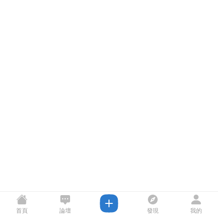
首頁
論壇
發現
我的