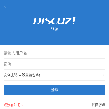
登錄
安全提問(未設置請忽略)
登錄
還沒有註冊？
找回密碼