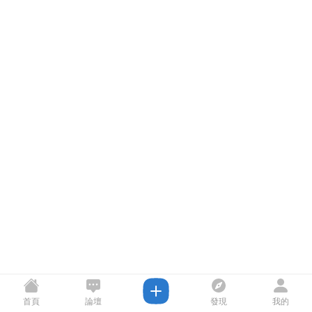
首頁
論壇
發現
我的