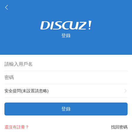
登錄
安全提問(未設置請忽略)
登錄
還沒有註冊？
找回密碼