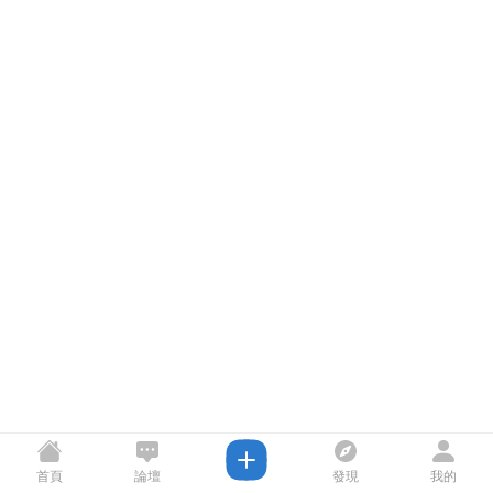
首頁
論壇
發現
我的