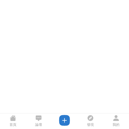
首頁
論壇
發現
我的