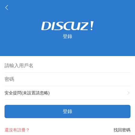
登錄
安全提問(未設置請忽略)
登錄
還沒有註冊？
找回密碼