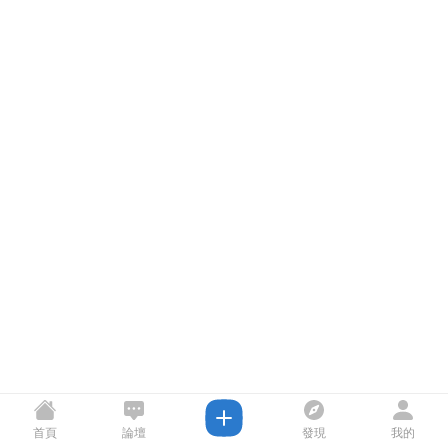
首頁
論壇
發現
我的