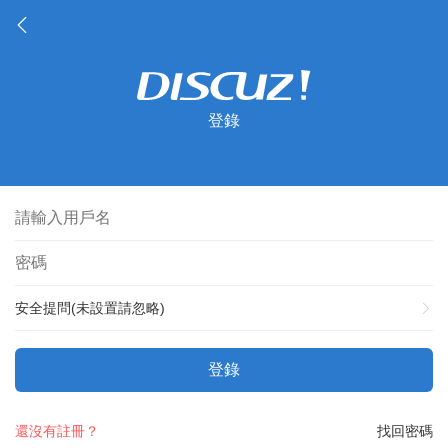
登錄
安全提問(未設置請忽略)
登錄
還沒有註冊？
找回密碼