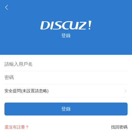
登錄
安全提問(未設置請忽略)
登錄
還沒有註冊？
找回密碼