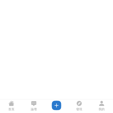
首頁
論壇
發現
我的