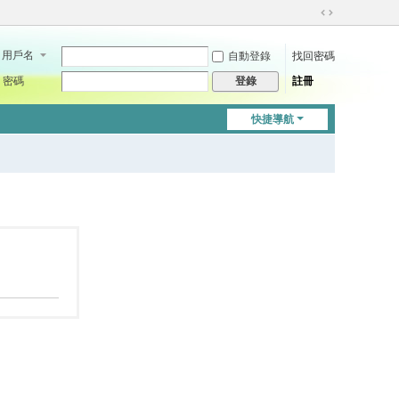
切
換
用戶名
自動登錄
找回密碼
到
寬
密碼
註冊
登錄
版
快捷導航