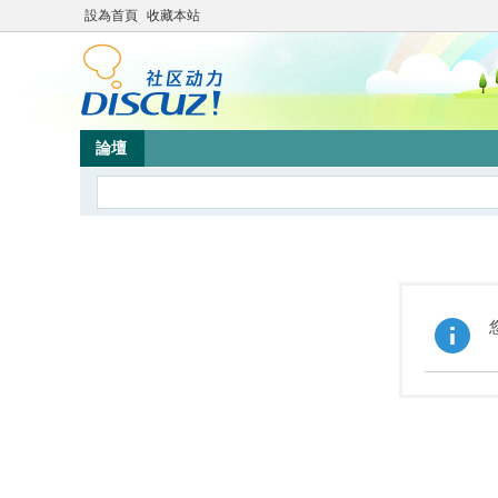
設為首頁
收藏本站
論壇