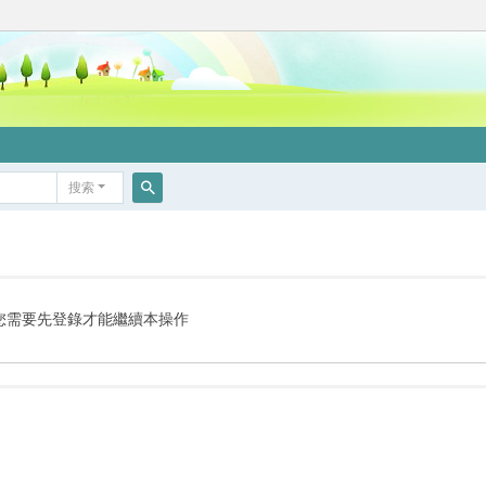
搜索
搜
索
您需要先登錄才能繼續本操作