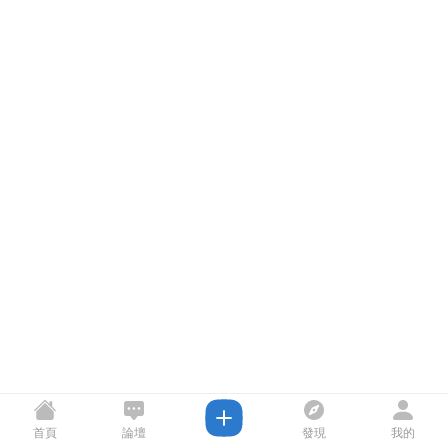
首頁
論壇
發現
我的