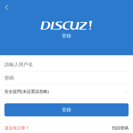
登錄
安全提問(未設置請忽略)
登錄
還沒有註冊？
找回密碼