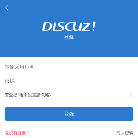
登錄
安全提問(未設置請忽略)
登錄
還沒有註冊？
找回密碼