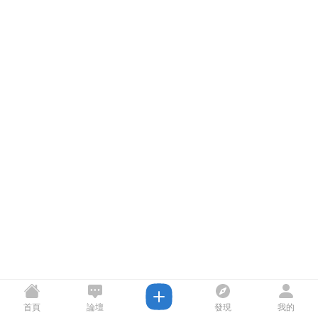
首頁
論壇
發現
我的