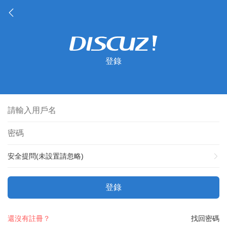
登錄
安全提問(未設置請忽略)
登錄
還沒有註冊？
找回密碼