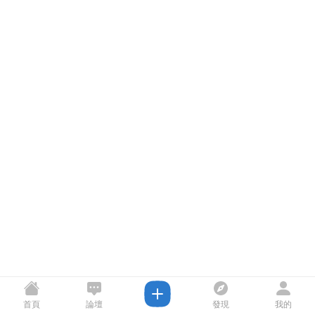
首頁
論壇
發現
我的