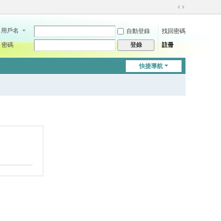
切
換
用戶名
自動登錄
找回密碼
到
寬
密碼
註冊
登錄
版
快捷導航