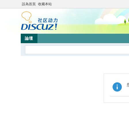
設為首頁
收藏本站
論壇