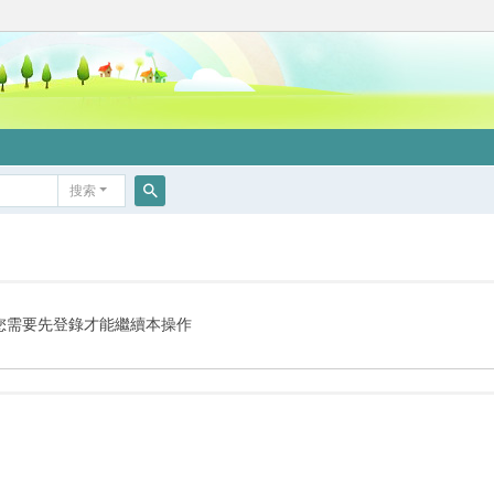
搜索
搜
索
您需要先登錄才能繼續本操作