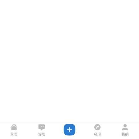
首頁
論壇
發現
我的