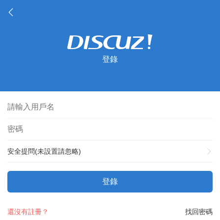
登錄
安全提問(未設置請忽略)
登錄
還沒有註冊？
找回密碼