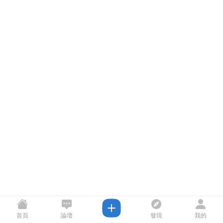
首頁
論壇
發現
我的