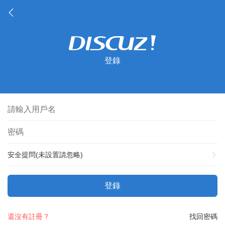
登錄
安全提問(未設置請忽略)
登錄
還沒有註冊？
找回密碼