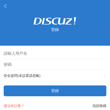
登錄
安全提問(未設置請忽略)
登錄
還沒有註冊？
找回密碼