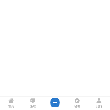
首頁
論壇
發現
我的