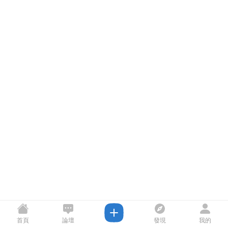
首頁
論壇
發現
我的