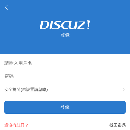
登錄
安全提問(未設置請忽略)
登錄
還沒有註冊？
找回密碼