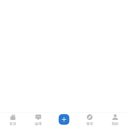
首頁
論壇
發現
我的