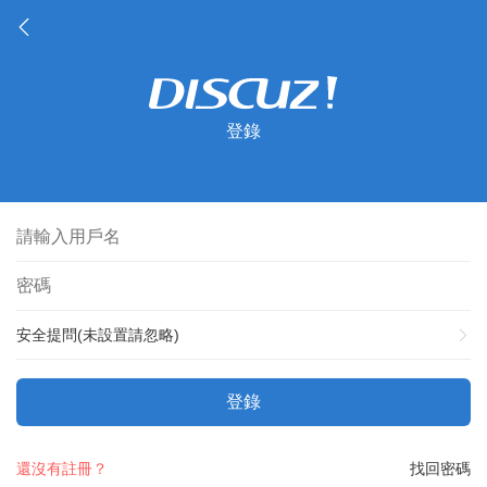
登錄
安全提問(未設置請忽略)
登錄
還沒有註冊？
找回密碼