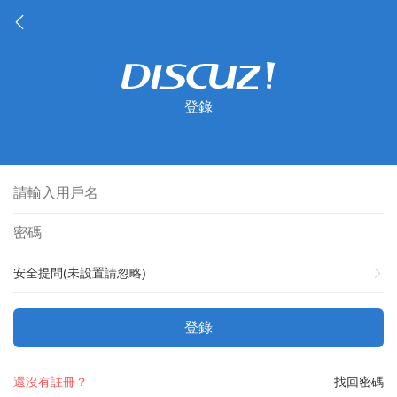
登錄
安全提問(未設置請忽略)
登錄
還沒有註冊？
找回密碼