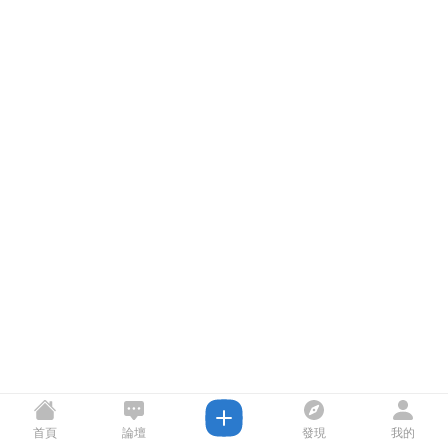
首頁
論壇
發現
我的