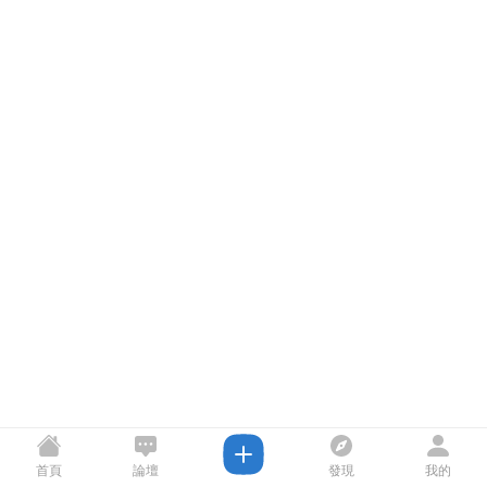
首頁
論壇
發現
我的