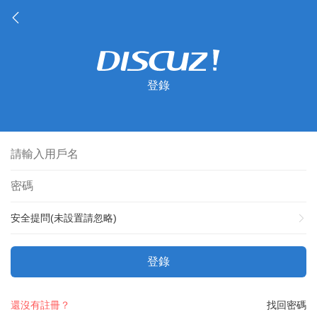
登錄
安全提問(未設置請忽略)
登錄
還沒有註冊？
找回密碼