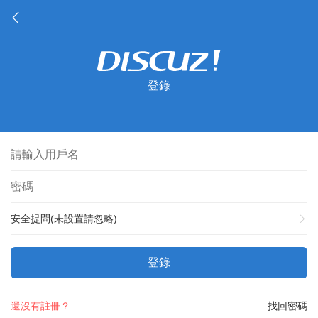
登錄
安全提問(未設置請忽略)
登錄
還沒有註冊？
找回密碼