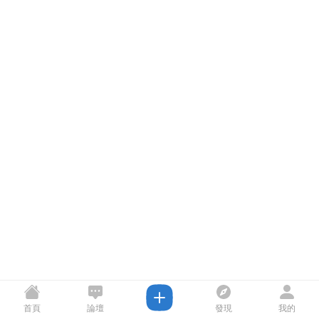
首頁
論壇
發現
我的