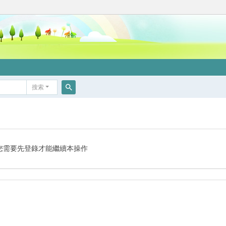
搜索
搜
索
您需要先登錄才能繼續本操作