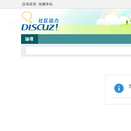
設為首頁
收藏本站
論壇