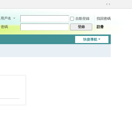
切
換
用戶名
自動登錄
找回密碼
到
寬
密碼
註冊
登錄
版
快捷導航