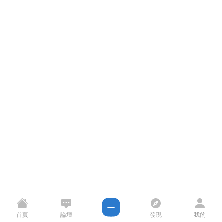
首頁
論壇
發現
我的