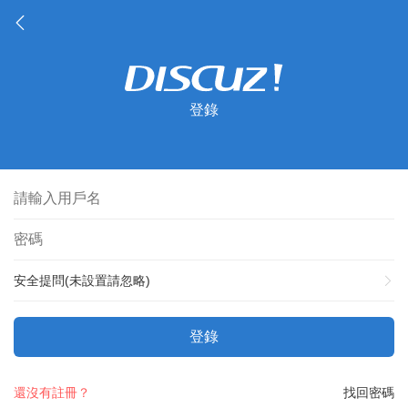
登錄
安全提問(未設置請忽略)
登錄
還沒有註冊？
找回密碼