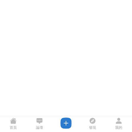
首頁
論壇
發現
我的