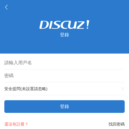
登錄
安全提問(未設置請忽略)
登錄
還沒有註冊？
找回密碼