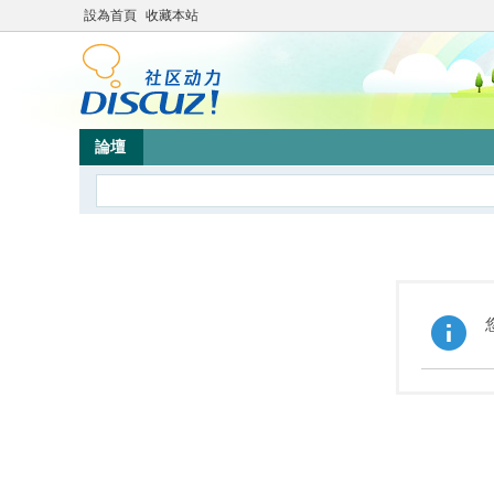
設為首頁
收藏本站
論壇