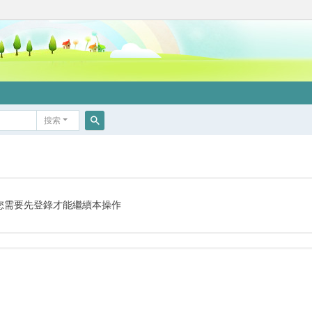
搜索
搜
索
您需要先登錄才能繼續本操作