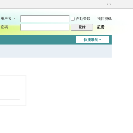
切
換
用戶名
自動登錄
找回密碼
到
寬
密碼
註冊
登錄
版
快捷導航