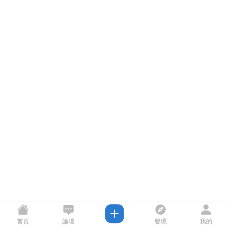
首頁
論壇
發現
我的