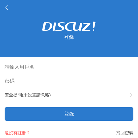
登錄
安全提問(未設置請忽略)
登錄
還沒有註冊？
找回密碼