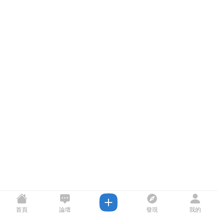
首頁
論壇
發現
我的