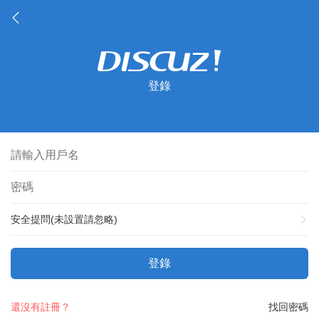
登錄
安全提問(未設置請忽略)
登錄
還沒有註冊？
找回密碼