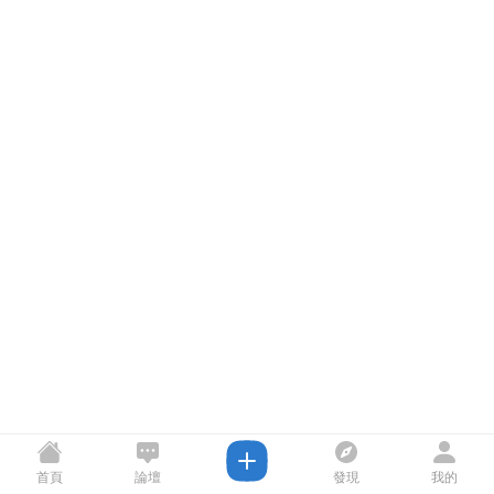
首頁
論壇
發現
我的