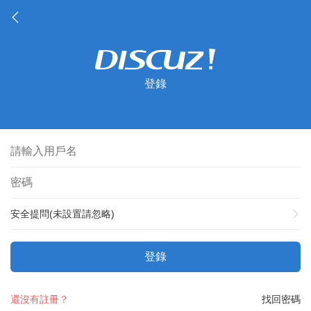
登錄
安全提問(未設置請忽略)
登錄
還沒有註冊？
找回密碼