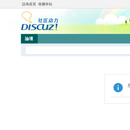
設為首頁
收藏本站
論壇