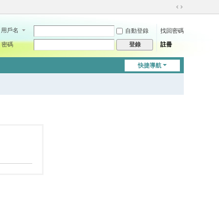
切
換
用戶名
自動登錄
找回密碼
到
寬
密碼
註冊
登錄
版
快捷導航