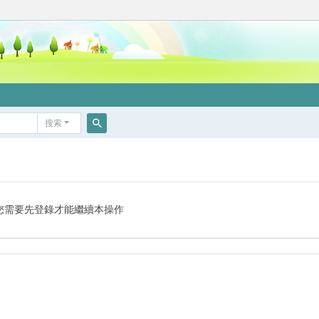
搜索
搜
索
您需要先登錄才能繼續本操作