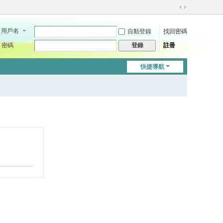
切
換
用戶名
自動登錄
找回密碼
到
寬
密碼
註冊
登錄
版
快捷導航