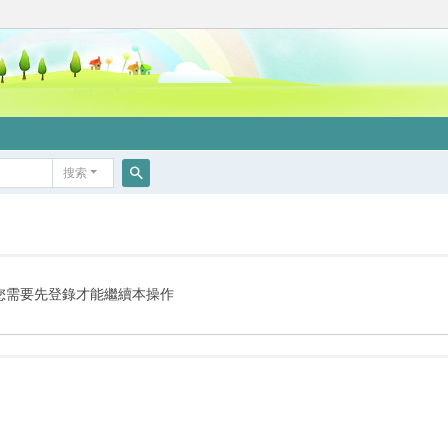
搜索
搜
索
您需要先登錄才能繼續本操作