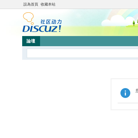
設為首頁
收藏本站
論壇