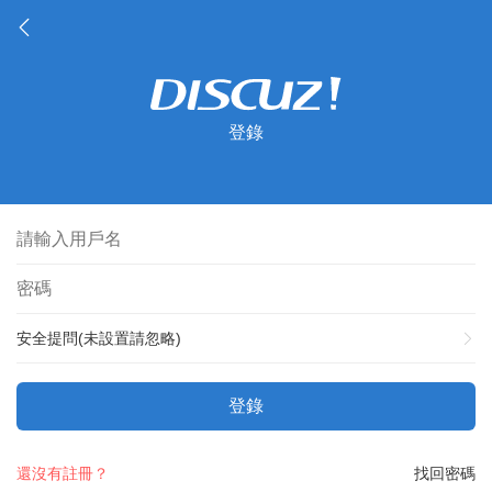
登錄
安全提問(未設置請忽略)
登錄
還沒有註冊？
找回密碼