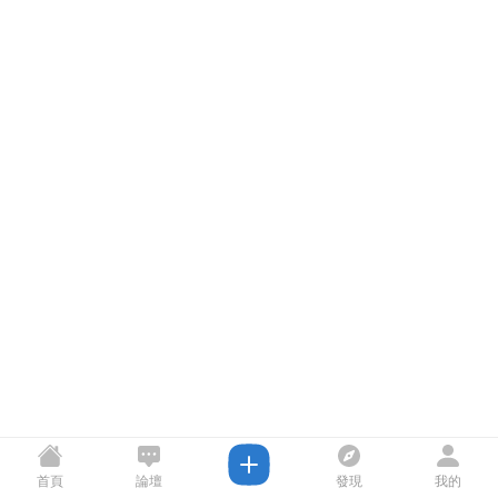
首頁
論壇
發現
我的