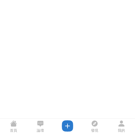
首頁
論壇
發現
我的