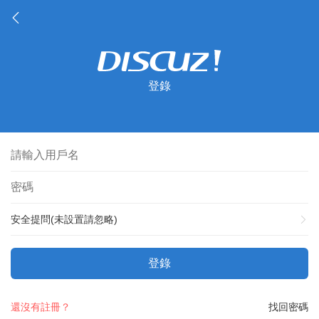
登錄
安全提問(未設置請忽略)
登錄
還沒有註冊？
找回密碼