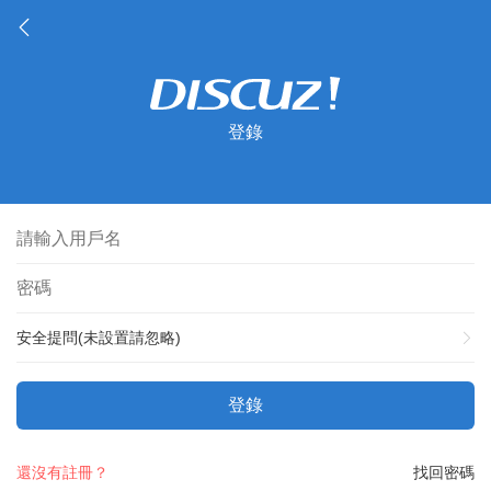
登錄
安全提問(未設置請忽略)
登錄
還沒有註冊？
找回密碼