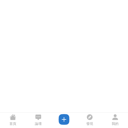
首頁
論壇
發現
我的