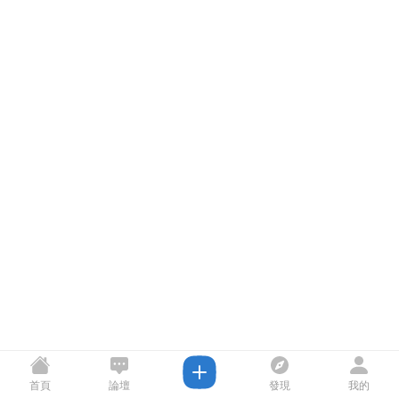
首頁
論壇
發現
我的