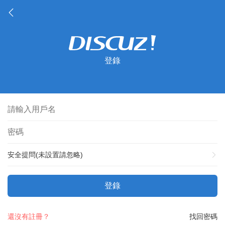
登錄
安全提問(未設置請忽略)
登錄
還沒有註冊？
找回密碼