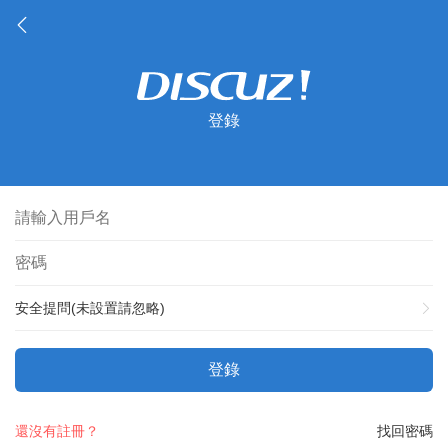
登錄
安全提問(未設置請忽略)
登錄
還沒有註冊？
找回密碼