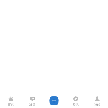
首頁
論壇
發現
我的