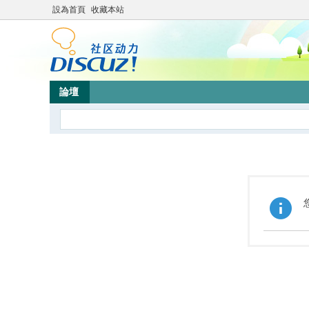
設為首頁
收藏本站
論壇