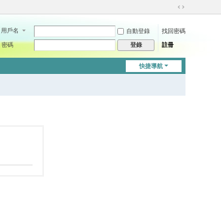
切
換
用戶名
自動登錄
找回密碼
到
寬
密碼
註冊
登錄
版
快捷導航