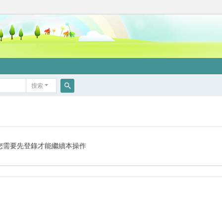
搜索
搜
索
您需要先登錄才能繼續本操作