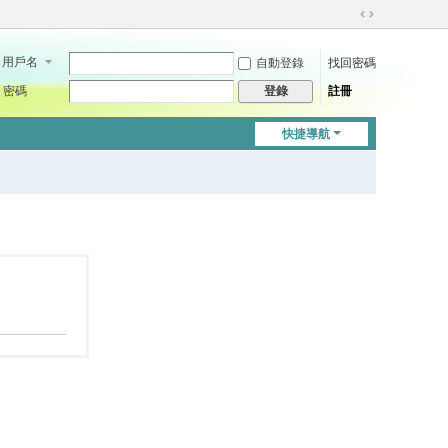
切
換
用戶名
自動登錄
找回密碼
到
寬
密碼
註冊
登錄
版
快捷導航