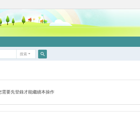
搜索
搜
索
您需要先登錄才能繼續本操作