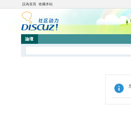
設為首頁
收藏本站
論壇