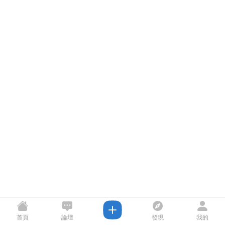
首頁
論壇
發現
我的