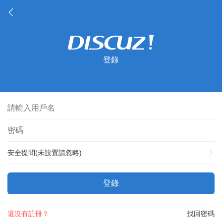
登錄
安全提問(未設置請忽略)
登錄
還沒有註冊？
找回密碼