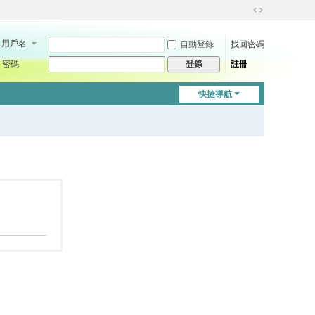
切
換
用戶名
自動登錄
找回密碼
到
寬
密碼
註冊
登錄
版
快捷導航