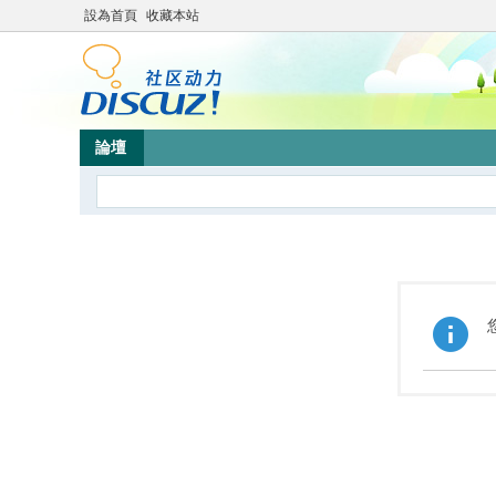
設為首頁
收藏本站
論壇