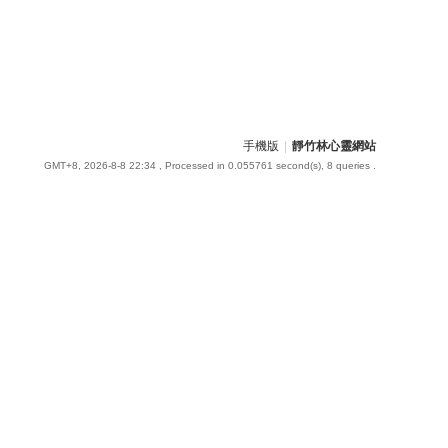
手機版
|
靜竹林心靈網站
GMT+8, 2026-8-8 22:34
, Processed in 0.055761 second(s), 8 queries .