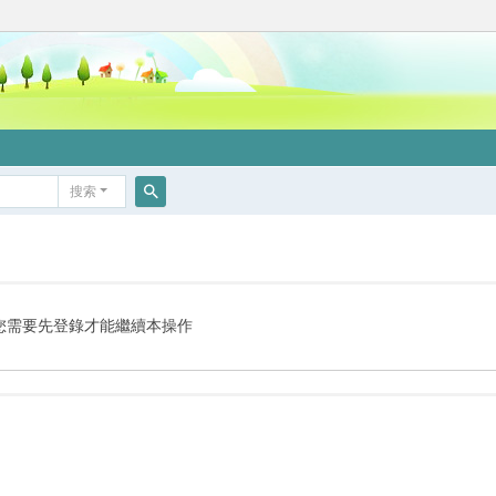
搜索
搜
索
您需要先登錄才能繼續本操作