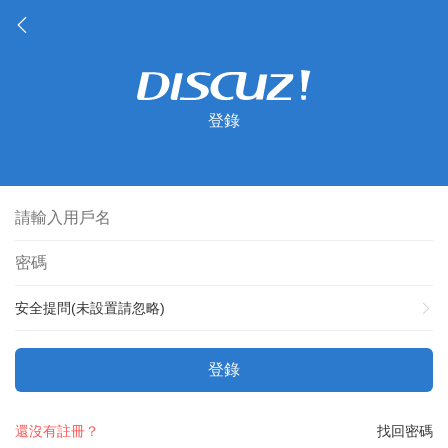
登錄
安全提問(未設置請忽略)
登錄
還沒有註冊？
找回密碼