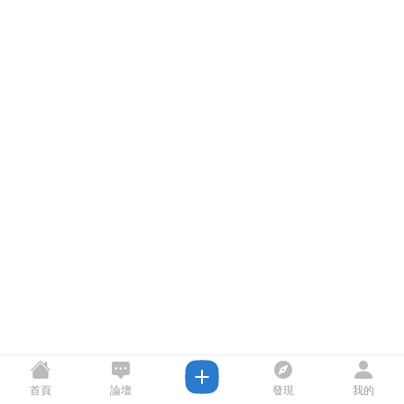
首頁
論壇
發現
我的