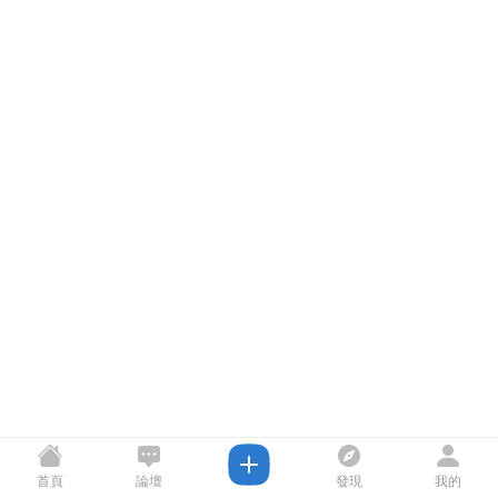
首頁
論壇
發現
我的