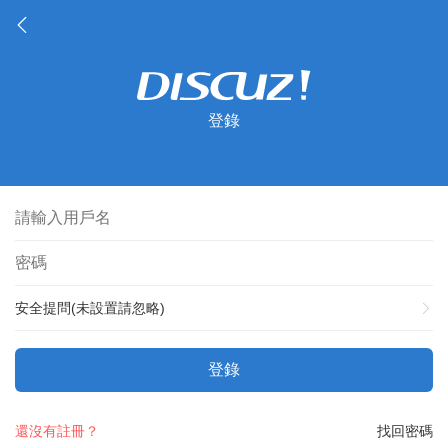
登錄
安全提問(未設置請忽略)
登錄
還沒有註冊？
找回密碼