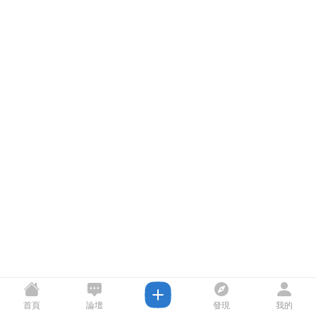
首頁
論壇
發現
我的