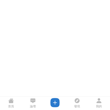
首頁
論壇
發現
我的