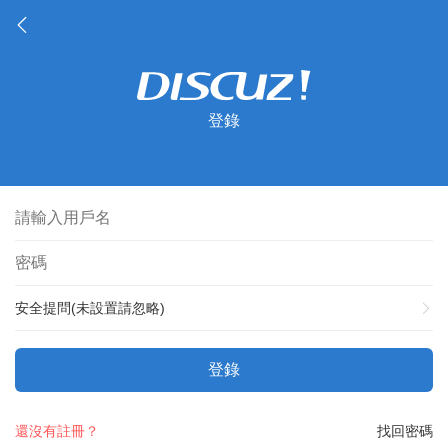
登錄
安全提問(未設置請忽略)
登錄
還沒有註冊？
找回密碼